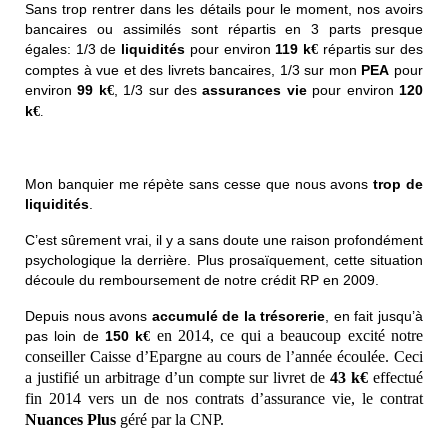
Sans trop rentrer dans les détails pour le moment, nos avoirs
bancaires ou assimilés sont répartis en 3 parts presque
égales: 1/3 de
liquidités
pour environ
119 k
répartis sur des
€
comptes à vue et des livrets bancaires, 1/3 sur mon
PEA
pour
environ
99 k
, 1/3 sur des
assurances vie
pour environ
120
€
k
€
.
Mon banquier me répète sans cesse que nous avons
trop de
liquidités
.
C’est sûrement vrai, il y a sans doute une raison profondément
psychologique la derrière. Plus prosaïquement, cette situation
découle du remboursement de notre crédit RP en 2009.
Depuis nous avons
accumulé de la trésorerie
, en fait jusqu’à
en 2014, ce qui a beaucoup excité notre
pas loin de
150 k
€
conseiller Caisse d’Epargne au cours de l’année écoulée. Ceci
a justifié un arbitrage d’un compte sur livret de
43 k€
effectué
fin 2014 vers un de nos contrats d’assurance vie, le contrat
Nuances Plus
géré par la CNP.