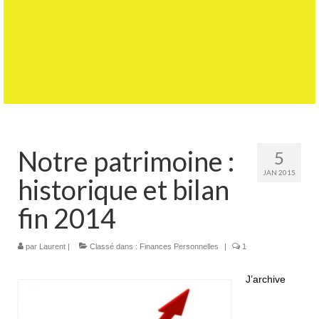
Notre patrimoine :
5
JAN 2015
historique et bilan
fin 2014
par
Laurent
|
Classé dans :
Finances Personnelles
|
1
J’archive