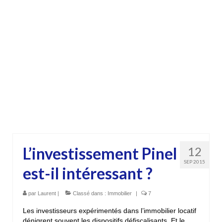
L’investissement Pinel
12
SEP 2015
est-il intéressant ?
par
Laurent
|
Classé dans :
Immobilier
|
7
Les investisseurs expérimentés dans l’immobilier locatif
dénigrent souvent les dispositifs défiscalisants. Et le