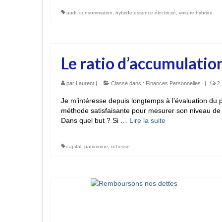
audi
,
consommation
,
hybride essence électricité
,
voiture hybride
Le ratio d’accumulatio
par
Laurent
|
Classé dans :
Finances Personnelles
|
2
Je m’intéresse depuis longtemps à l’évaluation du 
méthode satisfaisante pour mesurer son niveau de 
Dans quel but ? Si …
Lire la suite­­
capital
,
patrimoine
,
richesse