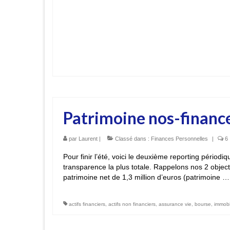
Patrimoine nos-financ
par
Laurent
|
Classé dans :
Finances Personnelles
|
6
Pour finir l’été, voici le deuxième reporting périod
transparence la plus totale. Rappelons nos 2 object
patrimoine net de 1,3 million d’euros (patrimoine 
actifs financiers
,
actifs non financiers
,
assurance vie
,
bourse
,
immobil