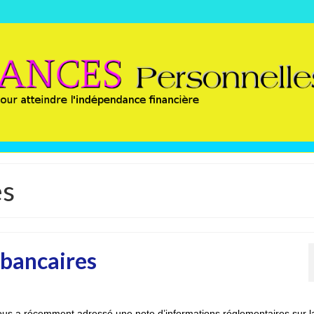
es
 bancaires
us a récemment adressé une note d’informations réglementaires sur l