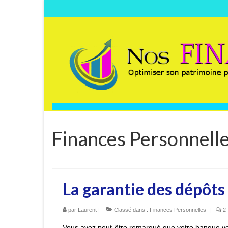
Finances Personnell
La garantie des dépôts
par
Laurent
|
Classé dans :
Finances Personnelles
|
2
Vous avez peut-être remarqué que votre banque vo