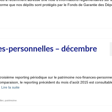
nforme que nos dépôts sont protégés par le Fonds de Garantie des Dép
es-personnelles – décembre
e troisième reporting périodique sur le patrimoine nos-finances-personne
comparaison, le reporting précédent du mois d’août 2015 est consultable 
…
Lire la suite­­
ier
,
patrimoine