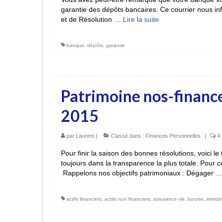
garantie des dépôts bancaires. Ce courrier nous i
et de Résolution …
Lire la suite­­
banque
,
dépôts
,
garantie
Patrimoine nos-financ
2015
par
Laurent
|
Classé dans :
Finances Personnelles
|
4
Pour finir la saison des bonnes résolutions, voici l
toujours dans la transparence la plus totale. Pour 
Rappelons nos objectifs patrimoniaux : Dégager 
actifs financiers
,
actifs non financiers
,
assurance vie
,
bourse
,
immobil