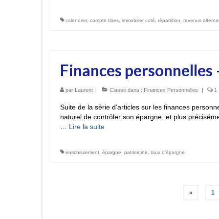
calendrier
,
compte titres
,
immobilier coté
,
répartition
,
revenus alternat
Finances personnelles 
par
Laurent
|
Classé dans :
Finances Personnelles
|
1
Suite de la série d’articles sur les finances person
naturel de contrôler son épargne, et plus précisém
…
Lire la suite­­
enrichissement
,
épargne
,
patrimoine
,
taux d'épargne
Pagination
«
1
des