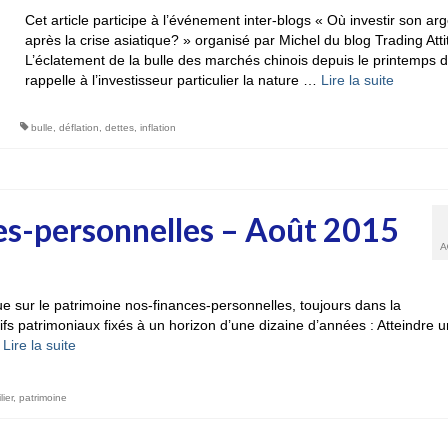
Cet article participe à l’événement inter-blogs « Où investir son ar
après la crise asiatique? » organisé par Michel du blog Trading Atti
L’éclatement de la bulle des marchés chinois depuis le printemps d
rappelle à l’investisseur particulier la nature …
Lire la suite­­
bulle
,
déflation
,
dettes
,
inflation
es-personnelles – Août 2015
A
ique sur le patrimoine nos-finances-personnelles, toujours dans la
ifs patrimoniaux fixés à un horizon d’une dizaine d’années : Atteindre u
…
Lire la suite­­
ier
,
patrimoine