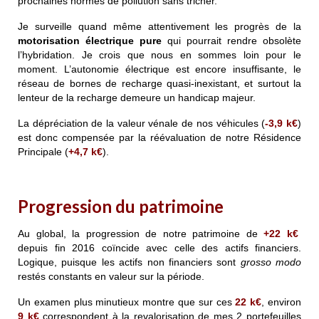
prochaines normes de pollution sans tricher.
Je surveille quand même attentivement les progrès de la
motorisation électrique pure
qui pourrait rendre obsolète
l’hybridation. Je crois que nous en sommes loin pour le
moment. L’autonomie électrique est encore insuffisante, le
réseau de bornes de recharge quasi-inexistant, et surtout la
lenteur de la recharge demeure un handicap majeur.
La dépréciation de la valeur vénale de nos véhicules (
-3,9 k€
)
est donc compensée par la réévaluation de notre Résidence
Principale (
+4,7 k€
).
Progression du patrimoine
Au global, la progression de notre patrimoine de
+22
k€
depuis fin 2016 coïncide avec celle des actifs financiers.
Logique, puisque les actifs non financiers sont
grosso modo
restés constants en valeur sur la période.
Un examen plus minutieux montre que sur ces
22
k€
, environ
9
k€
correspondent à la revalorisation de mes 2 portefeuilles