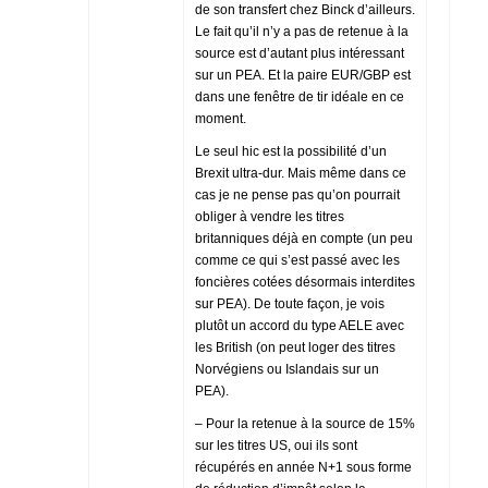
de son transfert chez Binck d’ailleurs.
Le fait qu’il n’y a pas de retenue à la
source est d’autant plus intéressant
sur un PEA. Et la paire EUR/GBP est
dans une fenêtre de tir idéale en ce
moment.
Le seul hic est la possibilité d’un
Brexit ultra-dur. Mais même dans ce
cas je ne pense pas qu’on pourrait
obliger à vendre les titres
britanniques déjà en compte (un peu
comme ce qui s’est passé avec les
foncières cotées désormais interdites
sur PEA). De toute façon, je vois
plutôt un accord du type AELE avec
les British (on peut loger des titres
Norvégiens ou Islandais sur un
PEA).
– Pour la retenue à la source de 15%
sur les titres US, oui ils sont
récupérés en année N+1 sous forme