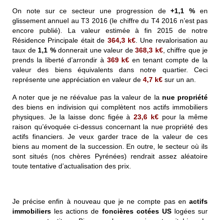
On note sur ce secteur une progression de
+1,1 %
en
glissement annuel au T3 2016 (le chiffre du T4 2016 n’est pas
encore publié).
La valeur estimée à fin 2015 de notre
Résidence Principale était de
364,3 k€
. Une revalorisation au
taux de
1,1 %
donnerait une valeur de
368,3 k€
, chiffre que je
prends la liberté d’arrondir à
369 k€
en tenant compte de la
valeur des biens équivalents dans notre quartier. Ceci
représente une appréciation en valeur de
4,7 k€
sur un an.
A noter que je ne réévalue pas la valeur de la
nue propriété
des biens en indivision qui complètent nos actifs immobiliers
physiques. Je la laisse donc figée à
23,6 k€
pour la même
raison qu’évoquée ci-dessus concernant la nue propriété des
actifs financiers. Je veux garder trace de la valeur de ces
biens au moment de la succession. En outre, le secteur où ils
sont situés (nos chères Pyrénées) rendrait assez aléatoire
toute tentative d’actualisation des prix.
Je précise enfin à nouveau que je ne compte pas en
actifs
immobiliers
les actions de
foncières cotées US
logées sur