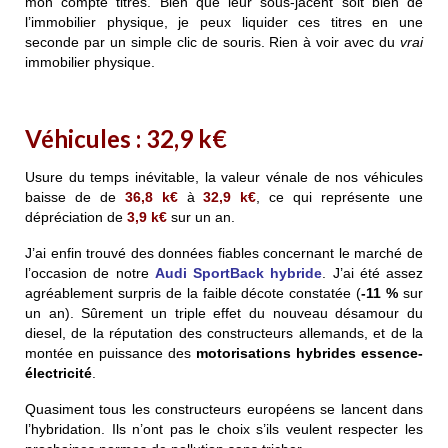
mon compte titres. Bien que leur sous-jacent soit bien de
l’immobilier physique, je peux liquider ces titres en une
seconde par un simple clic de souris. Rien à voir avec du
vrai
immobilier physique.
Véhicules : 32,9 k€
Usure du temps inévitable, la valeur vénale de nos véhicules
baisse de de
36,8 k€
à
32,9 k€
, ce qui représente une
dépréciation de
3,9 k€
sur un an.
J’ai enfin trouvé des données fiables concernant le marché de
l’occasion de
notre
Audi SportBack hybride
. J’ai été assez
agréablement surpris de la faible décote constatée (
-11 %
sur
un an). Sûrement un triple effet du nouveau désamour du
diesel, de la réputation des constructeurs allemands, et de la
montée en puissance des
motorisations hybrides essence-
électricité
.
Quasiment tous les constructeurs européens se lancent dans
l’hybridation. Ils n’ont pas le choix s’ils veulent respecter les