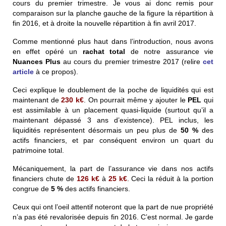
cours du premier trimestre. Je vous ai donc remis pour
comparaison sur la planche gauche de la figure la répartition à
fin 2016, et à droite la nouvelle répartition à fin avril 2017.
Comme mentionné plus haut dans l’introduction, nous avons
en effet opéré un
rachat total
de notre assurance vie
Nuances Plus
au cours du premier trimestre 2017 (relire
cet
article
à ce propos).
Ceci explique le doublement de la poche de liquidités qui est
maintenant de
230
k€
. On pourrait même y ajouter le
PEL
qui
est assimilable à un placement quasi-liquide (surtout qu’il a
maintenant dépassé 3 ans d’existence). PEL inclus, les
liquidités représentent désormais un peu plus de
50 %
des
actifs financiers, et par conséquent environ un quart du
patrimoine total.
Mécaniquement, la part de l’assurance vie dans nos actifs
financiers chute de
126
k€
à
25
k€
. Ceci la réduit à la portion
congrue de
5 %
des actifs financiers.
Ceux qui ont l’oeil attentif noteront que la part de nue propriété
n’a pas été revalorisée depuis fin 2016. C’est normal. Je garde