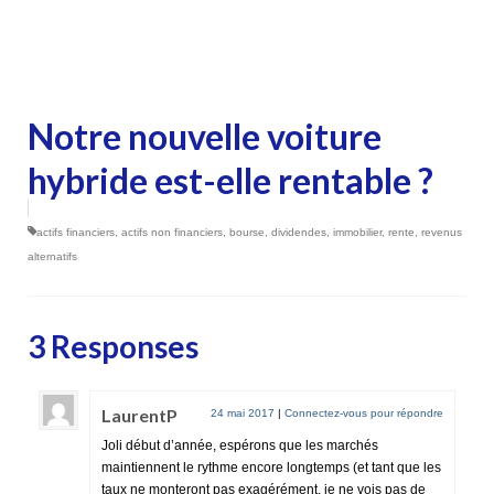
Notre nouvelle voiture
hybride est-elle rentable ?
actifs financiers
,
actifs non financiers
,
bourse
,
dividendes
,
immobilier
,
rente
,
revenus
alternatifs
3 Responses
LaurentP
24 mai 2017
|
Connectez-vous pour répondre
Joli début d’année, espérons que les marchés
maintiennent le rythme encore longtemps (et tant que les
taux ne monteront pas exagérément, je ne vois pas de