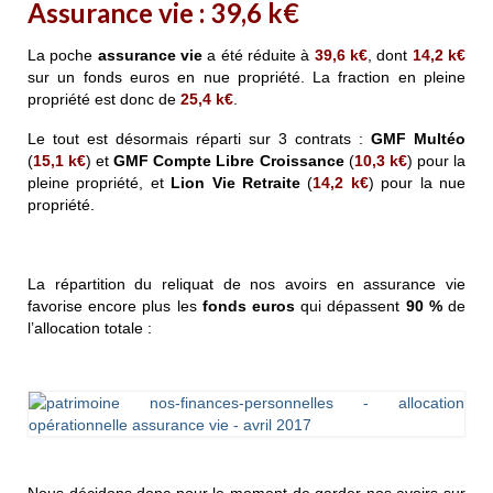
Assurance vie :
39,6
k€
La poche
assurance vie
a été réduite à
39,6
k€
, dont
14,2
k€
sur un fonds euros en nue propriété. La fraction en pleine
propriété est donc de
25,4
k€
.
Le tout est désormais réparti
sur 3 contrats :
GMF
Multéo
(
15,1
k€
) et
GMF
Compte Libre Croissance
(
10,3
k€
) pour la
pleine propriété, et
Lion Vie Retraite
(
14,2
k€
) pour la nue
propriété.
La répartition du reliquat de nos avoirs en assurance vie
favorise encore plus les
fonds euros
qui dépassent
90 %
de
l’allocation totale :
Nous décidons donc pour le moment de garder nos avoirs sur