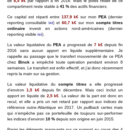
de
8,5
k€
par rapport à fin 2016. Mais le poids relatif de ce
compartiment reste stable à
41 %
des actifs financiers.
Ce capital est réparti entre
137,9
k€
sur mon
PEA
(dernier
reporting consultable
ici
) et
60,7
k€
sur mon
compte titres
ordinaire
investi en actions nord-américaines (dernier
reporting visible
ici
).
La valeur liquidative du
PEA
a progressé de
7
k€
depuis fin
2016 sans aucun apport en liquide supplémentaire. Je
rappelle au passage que le transfert mouvementé de ce PEA
chez
Binck
a empêché toute opération pendant environ 8
semaines. Le transfert est enfin effectif, et j’ai donc récemment
repris la main sur sa gestion.
La valeur liquidative du
compte titres
a elle progressé
d’environ
1,5
k€
depuis fin décembre. Mais ceci inclut un
apport en liquide de
2,5
k€
. La valeur de la part est donc en
recul, et elle a pris un net retard par rapport aux indices de
référence outre-Atlantique en 2017. Un
pullback
certes mais
qui n’empêche pas ce portefeuille de toujours sur-performer
les indices d’environ
10 %
depuis son origine en juin 2015.
Parmi les éléments marquants sur ce support au cours des 4