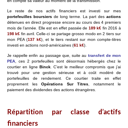
en compte sa valeur au moment de la transmission.
Le reste de nos actifs financiers est investi sur mes
portefeuilles boursiers
de long terme. La part des
actions
détenues en direct progresse encore au cours des 4 premiers
mois de l’année. Elle est en effet passée de
189
k€
fin 2016 à
198
k€
fin avril. Celle-ci se partage grosso modo en 2 tiers sur
mon PEA (
137
k€
), et le tiers restant sur mon compte-titres
investi en actions nord-américaines (
61
k€
).
Je rappelle enfin au passage que, suite au
transfert de mon
PEA
, ces 2 portefeuilles sont désormais hébergés chez le
courtier en ligne
Binck
. C’est le meilleur compromis que j’ai
trouvé pour une gestion sérieuse et à coût modéré de
portefeuilles de rendement. Ce courtier traite en effet
proprement les
Opérations Sur Titres
, notamment le
paiement des dividendes des actions étrangères.
Répartition par classe d’actifs
financiers