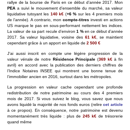
rallye de la bourse de Paris en ce début d’année 2017. Mon
PEA
a suivi le mouvement d’ensemble du marché, sa valeur
liquidative tutoyant les
140 k€
(
+6 %
sur les 4 premiers mois
de l’année). A contrario, mon
compte-titres
investi en actions
US marque le pas en sous-performant nettement les indices.
La valeur de sa part recule d’environ
1 %
en ce début d’année
2017. Sa valeur liquidative, voisine des
61 k€
, se maintient
cependant grâce à un apport en liquide de
2 500 €
J’ai aussi inscrit en compte une légère progression de la
valeur vénale de notre
Résidence Principale
(
369 k€
à fin
avril) en accord avec la publication des derniers chiffres de
l’Indice Notaires INSEE qui montrent une bonne tenue de
l’immobilier ancien en 2016, surtout dans les métropoles.
La progression en valeur cache cependant une profonde
redistribution de notre patrimoine au cours des 4 premiers
mois de 2017. Si vous suivez le blog, vous savez que nous
avons liquidé la majorité de nos fonds euros (relire
cet article
à ce propos). En conséquence, notre patrimoine est devenu
momentanément très liquide : plus de
245 k€
de trésorerie
quand même