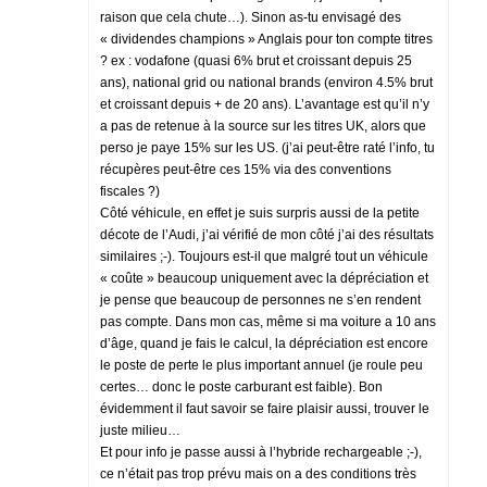
raison que cela chute…). Sinon as-tu envisagé des
« dividendes champions » Anglais pour ton compte titres
? ex : vodafone (quasi 6% brut et croissant depuis 25
ans), national grid ou national brands (environ 4.5% brut
et croissant depuis + de 20 ans). L’avantage est qu’il n’y
a pas de retenue à la source sur les titres UK, alors que
perso je paye 15% sur les US. (j’ai peut-être raté l’info, tu
récupères peut-être ces 15% via des conventions
fiscales ?)
Côté véhicule, en effet je suis surpris aussi de la petite
décote de l’Audi, j’ai vérifié de mon côté j’ai des résultats
similaires ;-). Toujours est-il que malgré tout un véhicule
« coûte » beaucoup uniquement avec la dépréciation et
je pense que beaucoup de personnes ne s’en rendent
pas compte. Dans mon cas, même si ma voiture a 10 ans
d’âge, quand je fais le calcul, la dépréciation est encore
le poste de perte le plus important annuel (je roule peu
certes… donc le poste carburant est faible). Bon
évidemment il faut savoir se faire plaisir aussi, trouver le
juste milieu…
Et pour info je passe aussi à l’hybride rechargeable ;-),
ce n’était pas trop prévu mais on a des conditions très