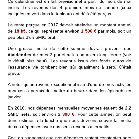
Ce calendrier est en fait prévisionnel à partir du mois de mai
inclus. Les revenus des 4 premiers mois de l’année (ceux
indiqués en vert dans le tableau) ont déjà été perçus.
La rente perçue en 2017 devrait atteindre un montant annuel
de
18 k€
, ce qui représente environ
1 500
€
par mois, soit un
peu plus d’un SMIC brut.
Une grosse moitié de cette somme devrait provenir des
dividendes
de mes 2 portefeuilles boursiers long terme (voir
le détail plus haut). Les revenus issus des fonds euros de
l’assurance vie tombent bien sûr quasiment à zéro. C’était
prévu.
A noter qu’un revenu exceptionnel issu d’une de mes activités
annexes a permis de mettre du beurre dans les épinards en
janvier.
En 2016, nos dépenses mensuelles moyennes étaient de
2,2
SMIC nets
, soit environ
2 300
€
. Pour cette année, on peut
donc estimer à la louche que nous devrions couvrir la moitié
de ces dépenses avec nos seuls revenus alternatifs.
Ceci en supposant que nos dépenses restent constantes hors