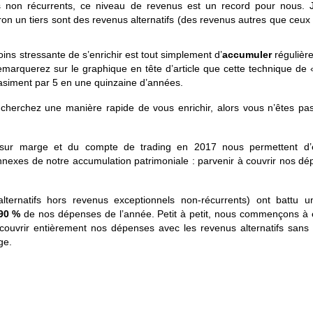
 non récurrents, ce niveau de revenus est un record pour nous. J
iron un tiers sont des revenus alternatifs (des revenus autres que ceux
ins stressante de s’enrichir est tout simplement d’
accumuler
régulièr
arquerez sur le graphique en tête d’article que cette technique de 
uasiment par 5 en une quinzaine d’années.
 cherchez une manière rapide de vous enrichir, alors vous n’êtes pa
 sur marge et du compte de trading en 2017 nous permettent d’e
onnexes de notre accumulation patrimoniale : parvenir à couvrir nos d
alternatifs hors revenus exceptionnels non-récurrents) ont battu u
90 %
de nos dépenses de l’année. Petit à petit, nous commençons à e
 couvrir entièrement nos dépenses avec les revenus alternatifs sans
ge.