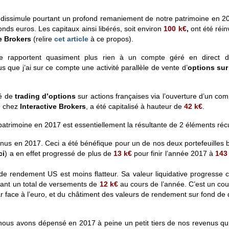
le dissimule pourtant un profond remaniement de notre patrimoine en 2
onds euros. Les capitaux ainsi libérés, soit environ
100
k€
,
ont été réin
e Brokers
(relire
cet article
à ce propos).
e rapportent quasiment plus rien à un compte géré en direct d
 que j’ai sur ce compte une activité parallèle de vente d’
options sur
té de
trading d’options
sur actions françaises via l’ouverture d’un co
é chez
Interactive Brokers
, a été capitalisé à hauteur de
42
k€
.
 patrimoine en 2017 est essentiellement la résultante de 2 éléments récu
enus en 2017. Ceci a été bénéfique pour un de nos deux portefeuilles 
ci
) a en effet progressé de plus de
13
k€
pour finir l’année 2017 à
14
de rendement US est moins flatteur. Sa valeur liquidative progresse 
ant un total de versements de
12
k€
au cours de l’année. C’est un cou
ar face à l’euro, et du châtiment des valeurs de rendement sur fond de
, nous avons dépensé en 2017 à peine un petit tiers de nos revenus qu