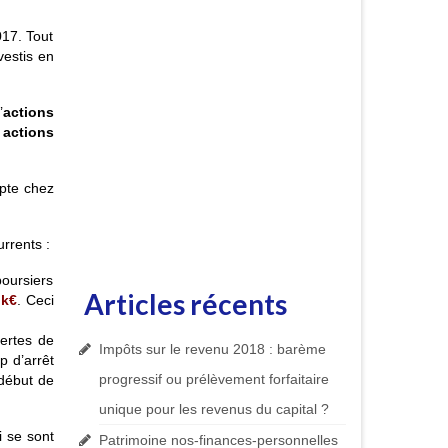
017. Tout
vestis en
’
actions
 actions
mpte chez
rrents :
boursiers
Articles récents
3
k€
. Ceci
certes de
Impôts sur le revenu 2018 : barème
p d’arrêt
progressif ou prélèvement forfaitaire
 début de
unique pour les revenus du capital ?
i se sont
Patrimoine nos-finances-personnelles