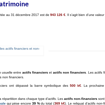
patrimoine
rrêtée au 31 décembre 2017 est de
943 126 €
. Il s’agit bien d’une valeu
n usuelle entre
actifs financiers
et
actifs non financiers
.
Les actifs f
fs non financiers.
nanciers ont dépassé la barre symbolique des
500 k€
. La prochaine 
 répartition dans chaque type d’actifs. Les
actifs non-financiers
sont
pale
qui pèse encore
39 %
du total (
369 k€
). Le reliquat d’actifs non-