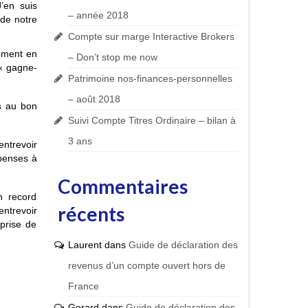
’en suis
– année 2018
 de notre
Compte sur marge Interactive Brokers
ement en
– Don’t stop me now
« gagne-
Patrimoine nos-finances-personnelles
– août 2018
s au bon
Suivi Compte Titres Ordinaire – bilan à
3 ans
ntrevoir
épenses à
Commentaires
n record
récents
ntrevoir
 prise de
Laurent
dans
Guide de déclaration des
revenus d’un compte ouvert hors de
France
Gerard
dans
Guide de déclaration des