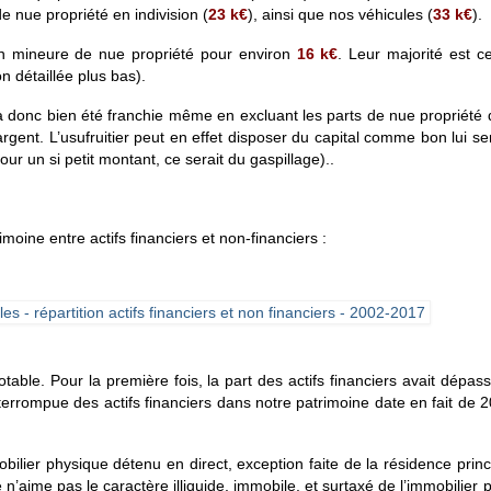
e nue propriété en indivision (
23 k€
), ainsi que nos véhicules (
33 k€
).
on mineure de nue propriété pour environ
16 k€
. Leur majorité est 
on détaillée plus bas).
 a donc bien été franchie même en excluant les parts de nue propriété qu
argent. L’usufruitier peut en effet disposer du capital comme bon lui s
ur un si petit montant, ce serait du gaspillage)..
rimoine entre actifs financiers et non-financiers :
le. Pour la première fois, la part des actifs financiers avait dépass
nterrompue des actifs financiers dans notre patrimoine date en fait de 2
bilier physique détenu en direct, exception faite de la résidence princ
 n’aime pas le caractère illiquide, immobile, et surtaxé de l’immobilier 