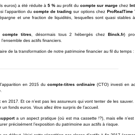
ds euros) a été réduite à
5 %
au profit du
compte sur marge
chez
In
si l’apparition du
compte de trading
sur options chez
ProRealTime 
épargne et une fraction de liquidités, lesquelles sont quasi stables 
t
compte titres
, désormais tous 2 hébergés chez
Binck.fr
) pro
l’ensemble des actifs financiers.
re de la transformation de notre patrimoine financier au fil du temps :
l’apparition en 2015 du
compte-titres ordinaire
(CTO) investi en ac
e
.
en 2017. Et ce n’est pas les assureurs qui vont tenter de les sauver
n fonds euros. Vous allez être surpris de l’accueil.
support
a un aspect pratique (où est ma cassette !?), mais elle n’est
rer précisément l’exposition du patrimoine aux actifs à risque.