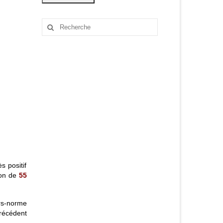
Rechercher
:
s positif
ion de
55
rs-norme
récédent